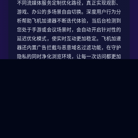
不同流媒体服务定制优化路径，真正实现观影、
游戏、办公的多场景自由切换。深度用户行为分
析帮助飞机加速器不断迭代体验，当后台检测到
您处于手游或会议场景时，会自动开启针对性的
延迟优化模式，使实时互动更加稳定。飞机加速
器还内置广告拦截与恶意域名过滤功能，在守护
隐私的同时净化浏览环境，让每一次访问都更加
纯净与高效。
飞机加速器提供的企业级能力也同样坚实。依托
SD-WAN架构，飞机加速器可轻松将企业内网扩
展到全球分支，通过自定义策略控制不同部门的
访问权限，确保敏感资源只对授权人员开放。为
应对远程办公浪潮，飞机加速器推出高强度身份
认证体系，结合二次验证、设备指纹、地理围
栏，实现对账号的全生命周期防护。企业客户还